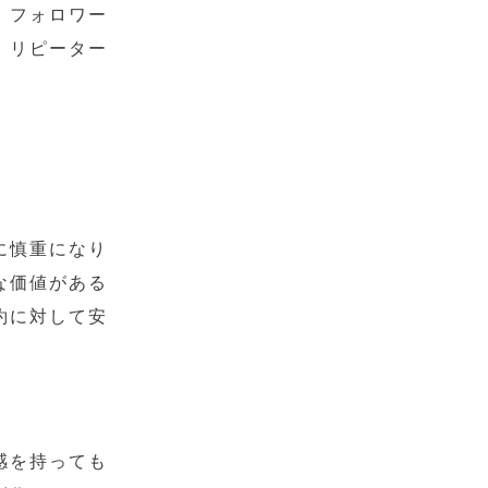
、フォロワー
、リピーター
に慎重になり
な価値がある
約に対して安
感を持っても