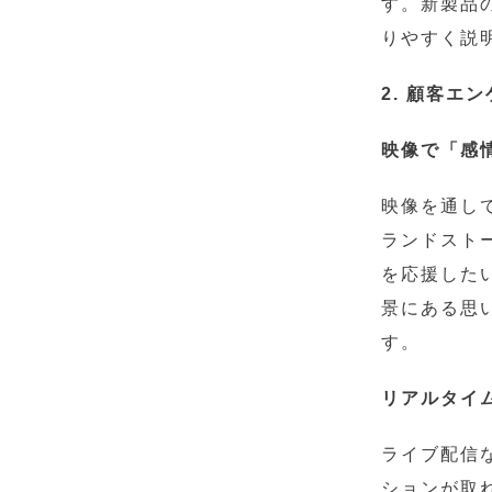
す。新製品
りやすく説
2. 顧客エ
映像で「感
映像を通し
ランドスト
を応援した
景にある思
す。
リアルタイ
ライブ配信
ションが取