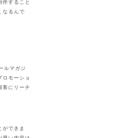
制作すること
くなるんで
ールマガジ
プロモーショ
顧客にリーチ
とができま
が早い内容は