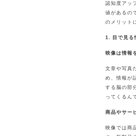
認知度アッ
値があるの
のメリット
1. 目で見
映像は情報
文章や写真
め、情報が
する脳の部
ってくるん
商品やサー
映像では商