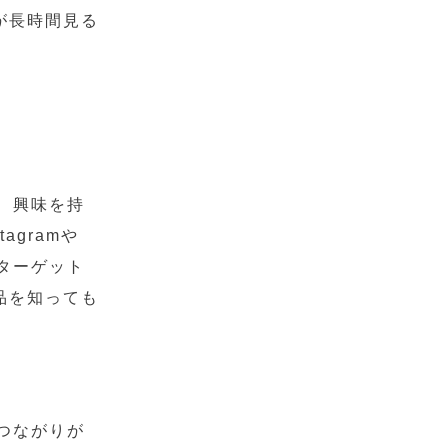
が長時間見る
、興味を持
gramや
がターゲット
品を知っても
つながりが