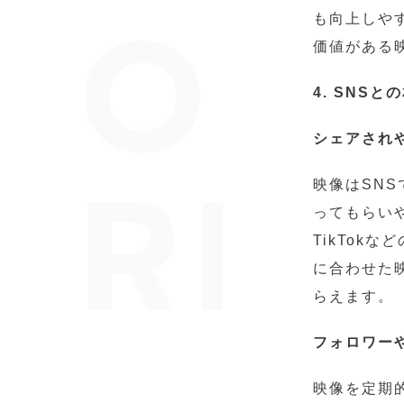
も向上しや
価値がある
4. SNS
シェアされ
映像はSN
ってもらいや
TikTok
に合わせた
らえます。
フォロワー
映像を定期