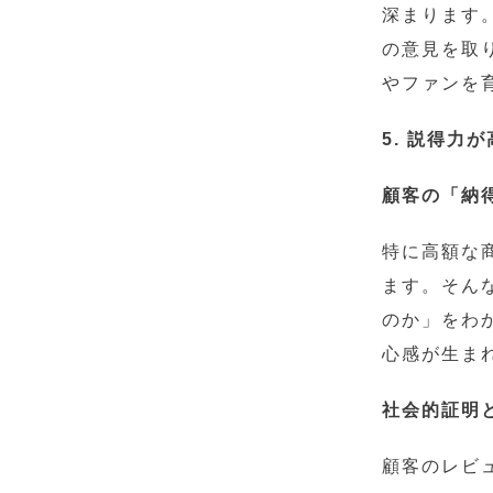
深まります
の意見を取
やファンを
5. 説得力
顧客の「納
特に高額な
ます。そん
のか」をわ
心感が生ま
社会的証明
顧客のレビ