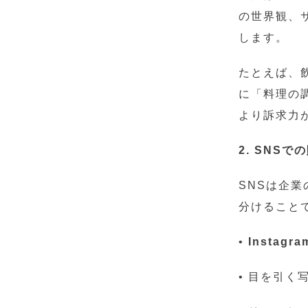
の世界観、
します。
たとえば、
に「料理の
より訴求力
2. SNS
SNSは企
分けること
•
Instagr
• 目を引