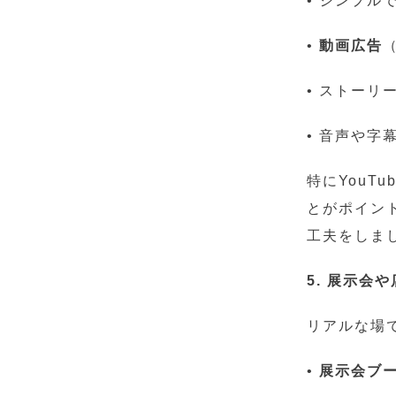
• シンプル
•
動画広告
（
• ストー
• 音声や
特にYouT
とがポイン
工夫をしま
5. 展示会
リアルな場
•
展示会ブ