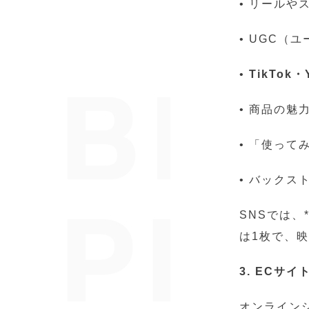
• リール
• UGC
•
TikTok・
• 商品の魅
• 「使っ
• バック
SNSでは、
は1枚で、
3. ECサ
オンライン