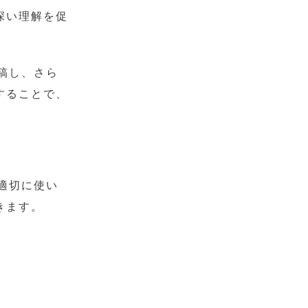
深い理解を促
稿し、さら
することで、
適切に使い
きます。