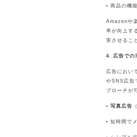
• 商品の機
Amazo
率が向上す
実させるこ
4. 広告で
広告におい
やSNS広
プローチが
•
写真広告
（
• 短時間で