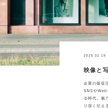
2025.02.19
映像と
企業の販促
SNSやW
る時代。魅
り深く伝え