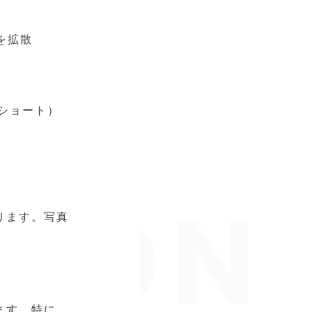
を拡散
eショート）
ります。写真
ます。特に