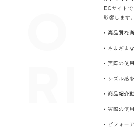
ECサイト
影響します
•
高品質な
• さまざま
• 実際の
• シズル
•
商品紹介
• 実際の使
• ビフォ