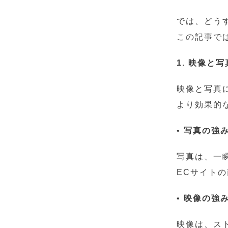
では、どう
この記事で
1. 映像と
映像と写真
より効果的
•
写真の強
写真は、一
ECサイト
•
映像の強
映像は、ス