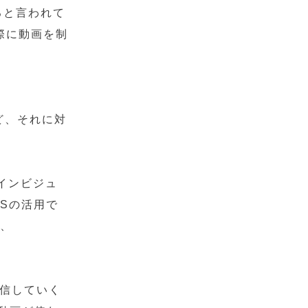
ると言われて
際に動画を制
。
ど、それに対
インビジュ
Sの活用で
が、
配信していく