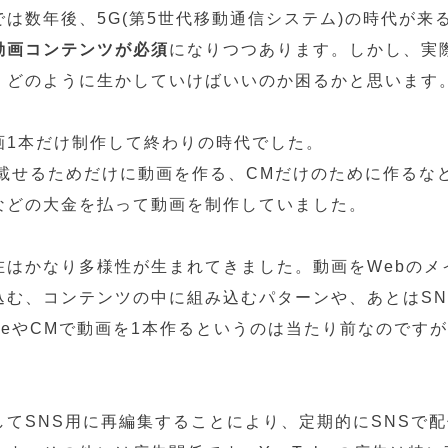
では数年後、5G(第5世代移動通信システム)の時代が来
動画コンテンツが必須
になりつつあります。しかし、実
、どのように生かしていけばいいのか困るかと思います
画1本だけ制作して終わりの時代でした。
eに載せるためだけに動画を作る、CMだけのために作るな
などの大金を払って動画を制作していました。
在はかなり多様性が生まれてきました。動画をWebのメ
込む、コンテンツの中に組み込むパターンや、あとはSN
ubeやCMで動画を1本作るというのは当たり前なのです
してSNS用に再編集することにより、定期的にSNSで