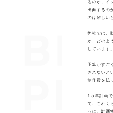
るのか、イ
出向するの
のは難しい
弊社では、
か、どのよ
しています
予算がすごく
されないと
制作費を払
1カ年計画
て、これく
うに、
計画